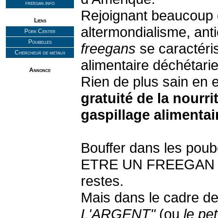
freegan.info
Rejoignant beaucoup d
Liens
altermondialisme, antica
Pork Center
Poubelles
freegans
se caractéri
Chercheur de metaux
alimentaire déchétarie
Annonce
Rien de plus sain en e
gratuité de la nourr
gaspillage alimenta
Bouffer dans les poube
ETRE UN FREEGAN n'i
restes.
Mais dans le cadre de 
L'ARGENT"
(ou
le pet