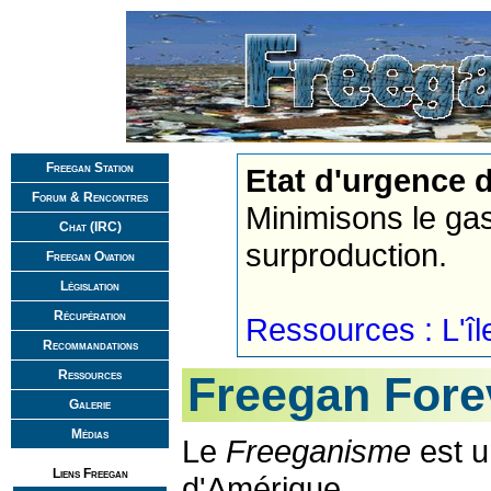
Freegan Station
Etat d'urgence 
Forum & Rencontres
Minimisons le gas
Chat (IRC)
surproduction.
Freegan Ovation
Législation
Récupération
Ressources : L'île
Recommandations
Ressources
Freegan Fore
Galerie
Médias
Le
Freeganisme
est u
Liens Freegan
d'Amérique.