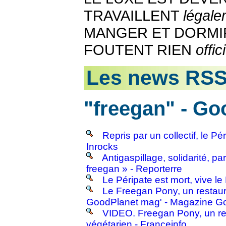
TRAVAILLENT
légale
MANGER ET DORMIR
FOUTENT RIEN
offic
Les news RS
"freegan" - Go
Repris par un collectif, le P
Inrocks
Antigaspillage, solidarité,
freegan » - Reporterre
Le Péripate est mort, vive 
Le Freegan Pony, un restauran
GoodPlanet mag' - Magazine G
VIDEO. Freegan Pony, un res
végétarien - Franceinfo