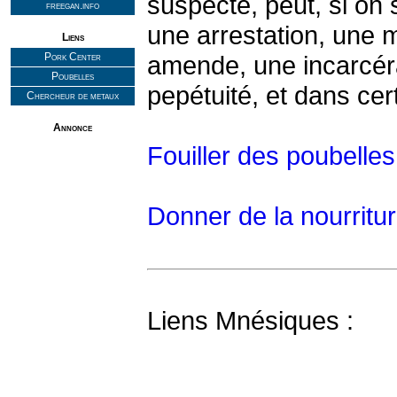
suspecté, peut, si on s
freegan.info
une arrestation, une
Liens
Pork Center
amende, une incarcéra
Poubelles
pepétuité, et dans cer
Chercheur de metaux
Annonce
Fouiller des poubelles
Donner de la nourritu
Liens Mnésiques :