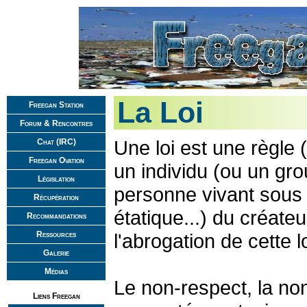
La Loi
Freegan Station
Forum & Rencontres
Une loi est une règle
Chat (IRC)
Freegan Ovation
un individu (ou un gro
Législation
personne vivant sous l
Récupération
étatique...) du créateu
Recommandations
Ressources
l'abrogation de cette lo
Galerie
Médias
Le non-respect, la non-
Liens Freegan